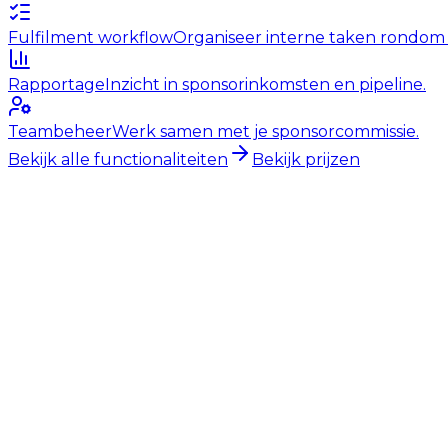
Fulfilment workflow
Organiseer interne taken rondom
Rapportage
Inzicht in sponsorinkomsten en pipeline.
Teambeheer
Werk samen met je sponsorcommissie.
Bekijk alle functionaliteiten
Bekijk prijzen