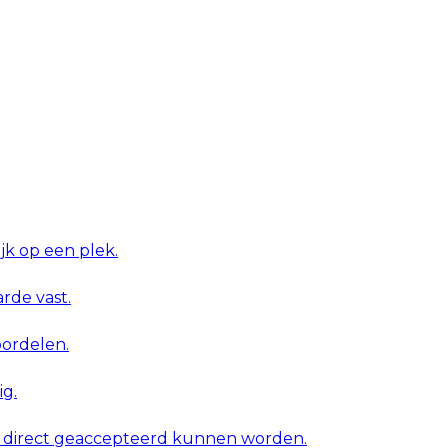
ijk op een plek.
rde vast.
oordelen.
g.
ie direct geaccepteerd kunnen worden.