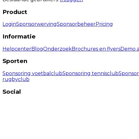
Product
Login
Sponsorwerving
Sponsorbeheer
Pricing
Informatie
Helpcenter
Blog
Onderzoek
Brochures en flyers
Demo a
Sporten
Sponsoring voetbalclub
Sponsoring tennisclub
Sponsor
rugbyclub
Social