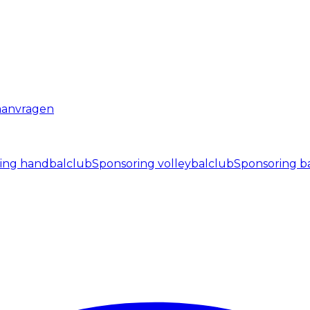
anvragen
ing handbalclub
Sponsoring volleybalclub
Sponsoring b