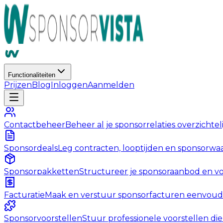
Functionaliteiten
Prijzen
Blog
Inloggen
Aanmelden
Contactbeheer
Beheer al je sponsorrelaties overzichtel
Sponsordeals
Leg contracten, looptijden en sponsorwaa
Sponsorpakketten
Structureer je sponsoraanbod en v
Facturatie
Maak en verstuur sponsorfacturen eenvoudi
Sponsorvoorstellen
Stuur professionele voorstellen d