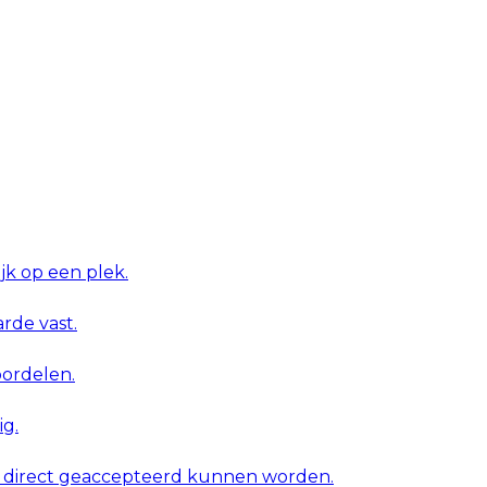
ijk op een plek.
rde vast.
oordelen.
g.
ie direct geaccepteerd kunnen worden.