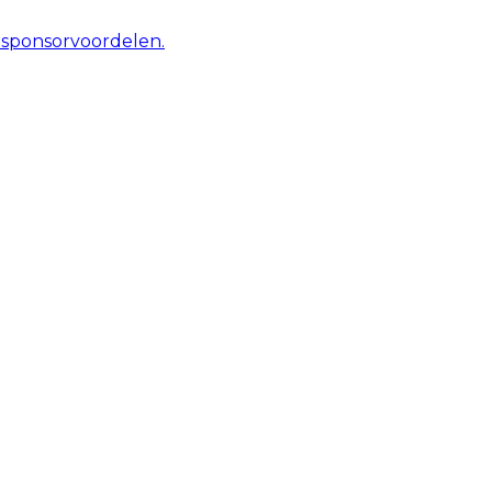
 sponsorvoordelen.
tcard nodig.