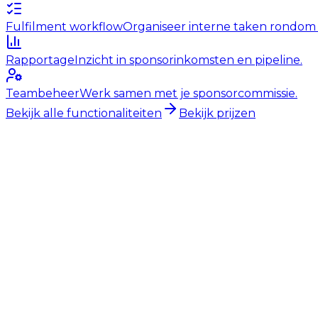
Fulfilment workflow
Organiseer interne taken rondom
Rapportage
Inzicht in sponsorinkomsten en pipeline.
Teambeheer
Werk samen met je sponsorcommissie.
Bekijk alle functionaliteiten
Bekijk prijzen
Start gratis proefperiode
30 dagen gratis. Geen credi