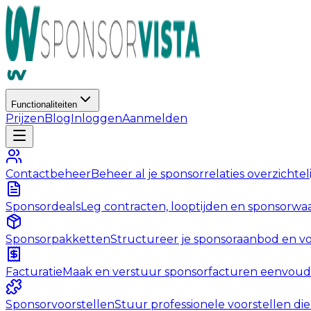
Functionaliteiten
Prijzen
Blog
Inloggen
Aanmelden
Contactbeheer
Beheer al je sponsorrelaties overzichtel
Sponsordeals
Leg contracten, looptijden en sponsorwaa
Sponsorpakketten
Structureer je sponsoraanbod en v
Facturatie
Maak en verstuur sponsorfacturen eenvoudi
Sponsorvoorstellen
Stuur professionele voorstellen d