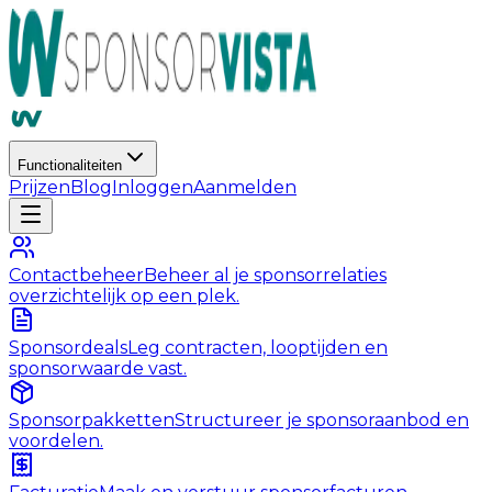
Functionaliteiten
Prijzen
Blog
Inloggen
Aanmelden
Contactbeheer
Beheer al je sponsorrelaties
overzichtelijk op een plek.
Sponsordeals
Leg contracten, looptijden en
sponsorwaarde vast.
Sponsorpakketten
Structureer je sponsoraanbod en
voordelen.