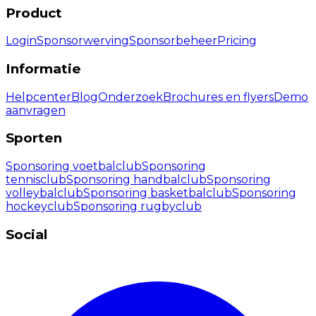
Product
Login
Sponsorwerving
Sponsorbeheer
Pricing
Informatie
Helpcenter
Blog
Onderzoek
Brochures en flyers
Demo
aanvragen
Sporten
Sponsoring voetbalclub
Sponsoring
tennisclub
Sponsoring handbalclub
Sponsoring
volleybalclub
Sponsoring basketbalclub
Sponsoring
hockeyclub
Sponsoring rugbyclub
Social