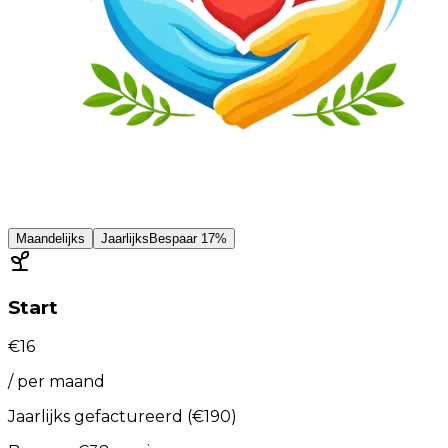
Maandelijks
Jaarlijks
Bespaar 17%
Start
€
16
/
per maand
Jaarlijks gefactureerd
(
€
190
)