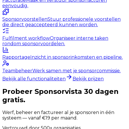
Facturatie
Maak en verstuur sponsorfacturen
eenvoudig.
Sponsorvoorstellen
Stuur professionele voorstellen
die direct geaccepteerd kunnen worden.
Fulfilment workflow
Organiseer interne taken
rondom sponsorvoordelen.
Rapportage
Inzicht in sponsorinkomsten en pipeline.
Teambeheer
Werk samen met je sponsorcommissie.
Bekijk alle functionaliteiten
Bekijk prijzen
Probeer Sponsorvista 30 dagen
gratis.
Werf, beheer en factureer al je sponsoren in één
systeem — vanaf €19 per maand.
Vertrouwd door 500+ organisaties