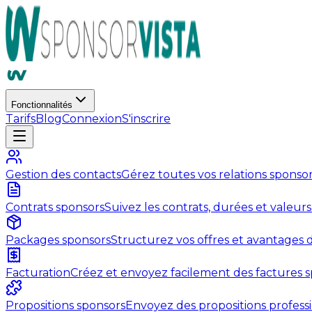
Fonctionnalités
Tarifs
Blog
Connexion
S'inscrire
Gestion des contacts
Gérez toutes vos relations sponsor
Contrats sponsors
Suivez les contrats, durées et valeur
Packages sponsors
Structurez vos offres et avantages 
Facturation
Créez et envoyez facilement des factures s
Propositions sponsors
Envoyez des propositions profess