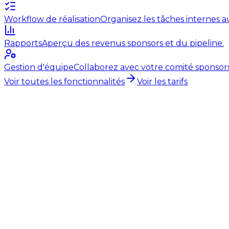
Workflow de réalisation
Organisez les tâches internes 
Rapports
Aperçu des revenus sponsors et du pipeline.
Gestion d'équipe
Collaborez avec votre comité sponsors
Voir toutes les fonctionnalités
Voir les tarifs
Sponsor Management
Sponsor Tips
5 août 2026