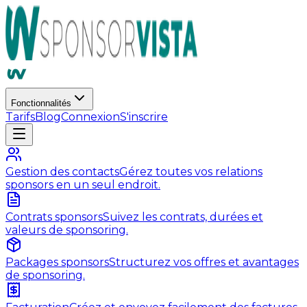
Fonctionnalités
Tarifs
Blog
Connexion
S'inscrire
Gestion des contacts
Gérez toutes vos relations
sponsors en un seul endroit.
Contrats sponsors
Suivez les contrats, durées et
valeurs de sponsoring.
Packages sponsors
Structurez vos offres et avantages
de sponsoring.