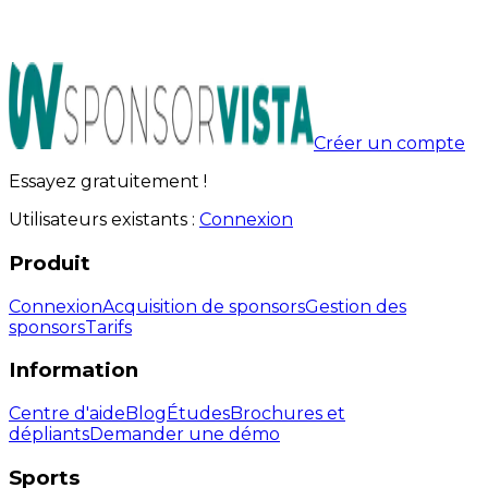
Créer un compte
Essayez gratuitement !
Utilisateurs existants :
Connexion
Produit
Connexion
Acquisition de sponsors
Gestion des
sponsors
Tarifs
Information
Centre d'aide
Blog
Études
Brochures et
dépliants
Demander une démo
Sports