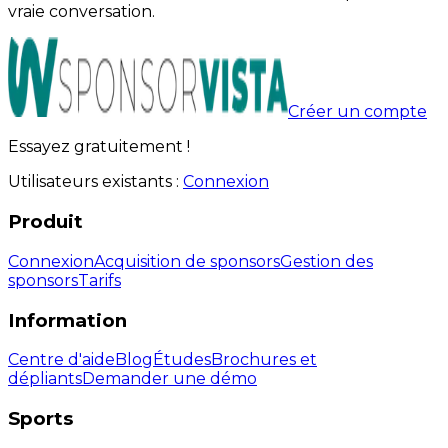
vraie conversation.
Créer un compte
Essayez gratuitement !
Utilisateurs existants :
Connexion
Produit
Connexion
Acquisition de sponsors
Gestion des
sponsors
Tarifs
Information
Centre d'aide
Blog
Études
Brochures et
dépliants
Demander une démo
Sports