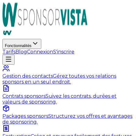
Fonctionnalités
Tarifs
Blog
Connexion
S'inscrire
Gestion des contacts
Gérez toutes vos relations
sponsors en un seul endroit.
Contrats sponsors
Suivez les contrats, durées et
valeurs de sponsoring.
Packages sponsors
Structurez vos offres et avantages
de sponsoring.