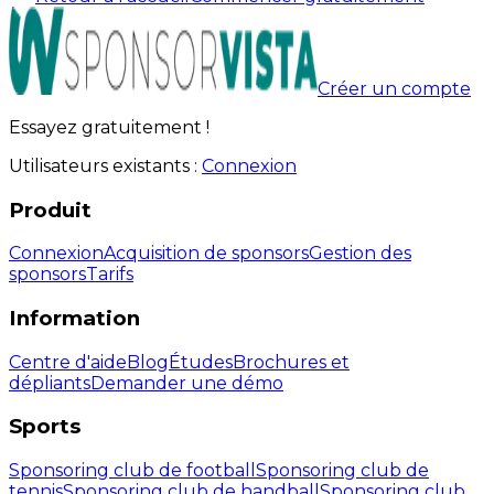
Créer un compte
Essayez gratuitement !
Utilisateurs existants :
Connexion
Produit
Connexion
Acquisition de sponsors
Gestion des
sponsors
Tarifs
Information
Centre d'aide
Blog
Études
Brochures et
dépliants
Demander une démo
Sports
Sponsoring club de football
Sponsoring club de
tennis
Sponsoring club de handball
Sponsoring club