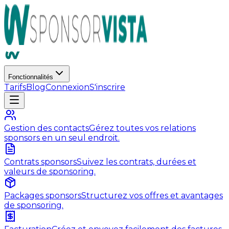
Fonctionnalités
Tarifs
Blog
Connexion
S'inscrire
Gestion des contacts
Gérez toutes vos relations
sponsors en un seul endroit.
Contrats sponsors
Suivez les contrats, durées et
valeurs de sponsoring.
Packages sponsors
Structurez vos offres et avantages
de sponsoring.