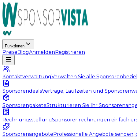
Funktionen
Preise
Blog
Anmelden
Registrieren
Kontaktverwaltung
Verwalten Sie alle Sponsorenbezi
Sponsorendeals
Verträge, Laufzeiten und Sponsorenwe
Sponsorenpakete
Strukturieren Sie Ihr Sponsorenange
Rechnungsstellung
Sponsorenrechnungen einfach ers
Sponsorenangebote
Professionelle Angebote senden, 