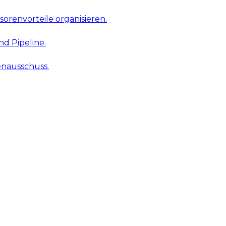
renvorteile organisieren.
d Pipeline.
nausschuss.
kostet Chancen