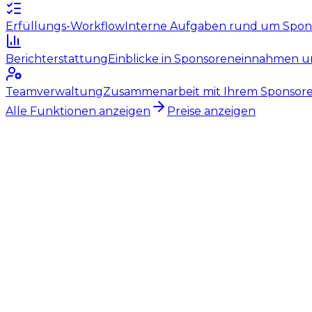
Erfüllungs-Workflow
Interne Aufgaben rund um Sponso
Berichterstattung
Einblicke in Sponsoreneinnahmen un
Teamverwaltung
Zusammenarbeit mit Ihrem Sponsore
Alle Funktionen anzeigen
Preise anzeigen
Kostenlose Testphase starten
Sponsorenakquise ohne Struktur 